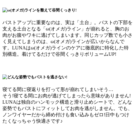
バストアップに重要なのは、実は「土台」。バストの下部を
支える土台となる「ω(オメガ)ライン」が崩れると、胸のお
肉がお腹やワキに逃げてしまいます。同じカップ数でも小さ
く見えてしまうのは、ω(オメガ)ラインが広いからなんで
す。LUNAはω(オメガ)ラインのケアに徹底的に特化した特
別構造。着けてるだけで谷間くっきりボリュームUP!
寝てる間に寝返りを打って形が崩れてしまいそう…
そう!寝てる間にお肉が逃げてしまったら意味がありません!
LUNAは独自のハンモック構造と滑り止めシートで、どんな
姿勢でもバストにフィットしてお肉を逃がしません。でも、
ノンワイヤーだから締め付けも食い込みもゼロ!日中もつけ
たくなっちゃう快適さです♪