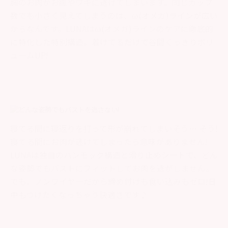
胸のお肉がお腹やワキに逃げてしまいます。同じカップ
数でも小さく見えてしまうのは、ω(オメガ)ラインが広い
からなんです。LUNAはω(オメガ)ラインのケアに徹底的
に特化した特別構造。着けてるだけで谷間くっきりボリ
ュームUP!
寝てる間に寝返りを打って形が崩れてしまいそう…
そう!
寝てる間にお肉が逃げてしまったら意味がありません!
LUNAは独自のハンモック構造と滑り止めシートで、どん
な姿勢でもバストにフィットしてお肉を逃がしません。
でも、ノンワイヤーだから締め付けも食い込みもゼロ!日
中もつけたくなっちゃう快適さです♪