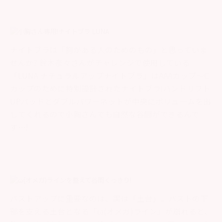
ナイトブラは「胸がある人のためのもの」と思っていま
せんか?
鈴木奈々さんがチャレンジで使用している
「LUNA ナチュラルアップナイトブラ」はAAAカップ～C
カップのために特別設計されたナイトブラ!ハンドリフト
UPパッドとダブルパワーネットが中央にボリュームを出
してくれるので小胸さんでも自然な谷間ができるんで
す…!
バストアップに重要なのは、実は「土台」。バストの下
部を支える土台となる「ω(オメガ)ライン」が崩れると、