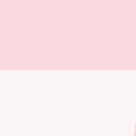
わたし、女性に憧れられる女性になりたいんです!!!
鈴木
奈々が美しいスタイルを手に入れるため本気で頑張るプ
ロジェクト。
一番のコンプレックスは小胸…LUNAナチ
ュラルアップナイトブラの着用
やトレーニング等を通じ
て、3ヶ月でバストアップしてみせます!
みなさんも一緒
にチャレンジしませんか?
【ダイジェスト】鈴木奈々 バストアップチャレンジ！