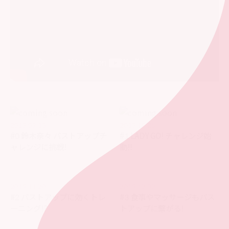
2019.09.13
2019.10.25
#0 鈴木奈々 バストアップチ
#1 LADY GO! チャレンジ始
ャレンジに挑戦!
動!!
2019.11.20
2019.12.02
#2 バストアップに効くトレ
#3 食事やマッサージもバス
ーニング!?
トアップに繋がる!