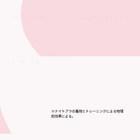
2019.12.12
2020.01.08
#4 運命の最終測定...!
#5 anan撮影の様子を見せち
ゃいます！
2022.01.25
#6 【写真集発売?！】鈴木
奈々が語る休養のワケとは...!
※ナイトブラの着用とトレーニングによる物理
的効果による。